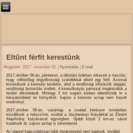
Eltűnt férfit kerestünk
Megjelent: 2017. november 03.
|
Nyomtatás
|
E-mail
2017.október 06-án, pénteken, a délutáni órákban érkezett a riasztás,
hogy vélhetőleg öngyilkossági szándékkal eltünt egy férfi. Azonnal
kivonultunk a keresési területre, ahol a rendőrségi inforációk alapján,
rendőrségi biztosítás mellett, 4 keresőkutyás párossal megkezdtük a
terület átkutatását. Mintegy 3 km sugarú körben ellenőriztük le a
bányaterületet és környékét. Sajnos a keresés aznap nem hozott
eredményt.
2017.október 08-án, vasárnap, a család kérésere ismételten
kiszálltunk a helyszínre, ezúttal a Jászberényi Kutyákkal az Életért
Alapítvány kutyásaival egységben. Újabb közel 2 km-es sávot
kutattunk át, sajnos aznap is sikertelenül.
Az üggyel kapcsolatosan több megkeresést nem kaptunk, további