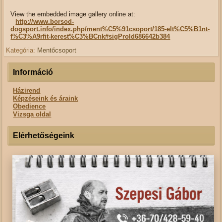
View the embedded image gallery online at:
http://www.borsod-
dogsport.info/index.php/ment%C5%91csoport/185-elt%C5%B1nt-
f%C3%A9rfit-kerest%C3%BCnk#sigProId686642b384
Kategória:
Mentőcsoport
Információ
Házirend
Képzéseink és áraink
Obedience
Vizsga oldal
Elérhetőségeink