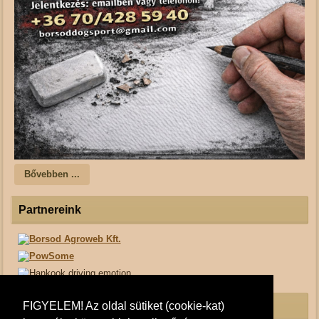
Bővebben ...
Partnereink
FIGYELEM! Az oldal sütiket (cookie-kat)
Borsod Dogsport Facebook