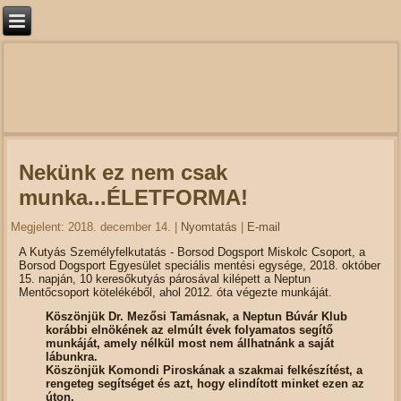
Nekünk ez nem csak
munka...ÉLETFORMA!
Megjelent: 2018. december 14.
|
Nyomtatás
|
E-mail
A Kutyás Személyfelkutatás - Borsod Dogsport Miskolc Csoport, a
Borsod Dogsport Egyesület speciális mentési egysége, 2018. október
15. napján, 10 keresőkutyás párosával kilépett a Neptun
Mentőcsoport kötelékéből, ahol 2012. óta végezte munkáját.
Köszönjük Dr. Mezősi Tamásnak, a Neptun Búvár Klub
korábbi elnökének az elmúlt évek folyamatos segítő
munkáját, amely nélkül most nem állhatnánk a saját
lábunkra.
Köszönjük Komondi Piroskának a szakmai felkészítést, a
rengeteg segítséget és azt, hogy elindított minket ezen az
úton.