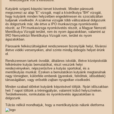
lehetőségünk volt a keresésre.
Kutyáink szigorú képzési tervet követnek. Minden párosunk
megszerezi az alap “E” vizsgát, majd a kísérőkutya “BH” vizsgát,
hogy kutyáink minden helyzetben engedelmesen és szocializáltan
tudjanak viselkedni. A szakmai vizsgák több változatával dolgozunk
és dolgoztunk már, ide értve a IPO munkavizsga nyomkövetés
részét, az FH munkavizsga nyomkövetés részét, a Magyar Nemzeti
Mentőkutya Vizsgát terület, rom és nyom ágazatokban, valamint az
IRO Nemzetközi Mentőkutya Vizsgát rom, terület és nyom
ágazatokban.
Párosaink felkészültségüket rendszeresen bizonyítják helyi, fővárosi
illetve vidéki versenyeken, ahol szinte mindig dobogós helyet érünk
el.
Rendszeresen tartunk óvodák, általános iskolák, illetve középiskolák
felkérésére kutyás bemutatókat, részt veszünk helyi
rendezvényeken, népszerűsítve a kutyás sportokat, és a
mentőkutyás munkát. Ezeken a bemutatókon kutyáink megtanulnak
nagy tömegben, különféle emberek (gyerekek, felnőttek, idősebbek)
társaságában, vagy erősebb zajban nyugodtan viselkedni.
Minden szabad időnket kutyáink képzésével töltjük. Nyári időszakban
heti 7 napot töltünk a tréningpályán, valamint külső helyszíneken.
Területkeresés, romkutatás és nyomkövetés ágazatokban is
dolgozunk.
Túlzás nélkül mondhatjuk, hogy a mentőkutyázás nálunk életforma