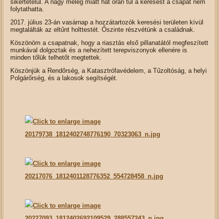
sikertetelül. A nagy meleg miatt hat órán túl a keresést a csapat nem
folytathatta.
2017. július 23-án vasárnap a hozzátartozók keresési területen kívül
megtalálták az eltűnt holttestét. Őszinte részvétünk a családnak.
Köszönöm a csapatnak, hogy a riasztás első pillanatától megfeszített
munkával dolgoztak és a nehezített terepviszonyok ellenére is
minden tőlük telhetőt megtettek.
Köszönjük a Rendőrség, a Katasztrófavédelem, a Tűzoltóság, a helyi
Polgárőrség, és a lakosok segítségét.