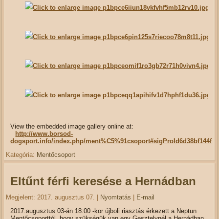
View the embedded image gallery online at:
http://www.borsod-
dogsport.info/index.php/ment%C5%91csoport#sigProId6d38bf144f
Kategória:
Mentőcsoport
Eltűnt férfi keresése a Hernádban
Megjelent: 2017. augusztus 07.
|
Nyomtatás
|
E-mail
2017.augusztus 03-án 18:00 -kor újboli riasztás érkezett a Neptun
Mentőcsoporttól, hogy szükségük van egy Gesztelynél a Hernádban