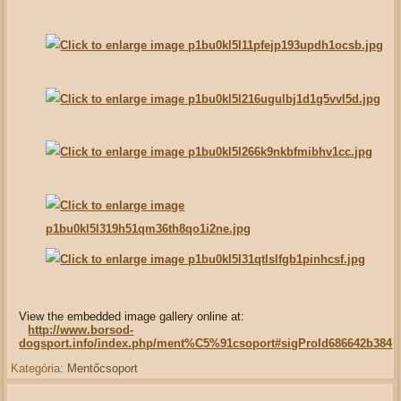
View the embedded image gallery online at:
http://www.borsod-
dogsport.info/index.php/ment%C5%91csoport#sigProId686642b384
Kategória:
Mentőcsoport