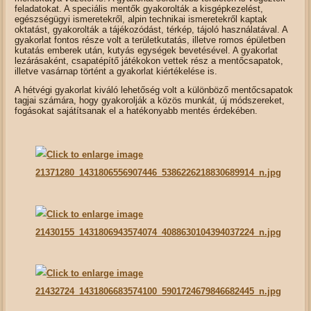
feladatokat. A speciális mentők gyakorolták a kisgépkezelést,
egészségügyi ismeretekről, alpin technikai ismeretekről kaptak
oktatást, gyakorolták a tájékozódást, térkép, tájoló használatával. A
gyakorlat fontos része volt a területkutatás, illetve romos épületben
kutatás emberek után, kutyás egységek bevetésével. A gyakorlat
lezárásaként, csapatépítő játékokon vettek rész a mentőcsapatok,
illetve vasárnap történt a gyakorlat kiértékelése is.
A hétvégi gyakorlat kiváló lehetőség volt a különböző mentőcsapatok
tagjai számára, hogy gyakorolják a közös munkát, új módszereket,
fogásokat sajátítsanak el a hatékonyabb mentés érdekében.