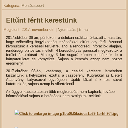
Kategória:
Mentőcsoport
Eltűnt férfit kerestünk
Megjelent: 2017. november 03.
|
Nyomtatás
|
E-mail
2017.október 06-án, pénteken, a délutáni órákban érkezett a riasztás,
hogy vélhetőleg öngyilkossági szándékkal eltünt egy férfi. Azonnal
kivonultunk a keresési területre, ahol a rendőrségi inforációk alapján,
rendőrségi biztosítás mellett, 4 keresőkutyás párossal megkezdtük a
terület átkutatását. Mintegy 3 km sugarú körben ellenőriztük le a
bányaterületet és környékét. Sajnos a keresés aznap nem hozott
eredményt.
2017.október 08-án, vasárnap, a család kérésere ismételten
kiszálltunk a helyszínre, ezúttal a Jászberényi Kutyákkal az Életért
Alapítvány kutyásaival egységben. Újabb közel 2 km-es sávot
kutattunk át, sajnos aznap is sikertelenül.
Az üggyel kapcsolatosan több megkeresést nem kaptunk, további
információval sajnos a hatóságok sem szolgáltak nekünk.