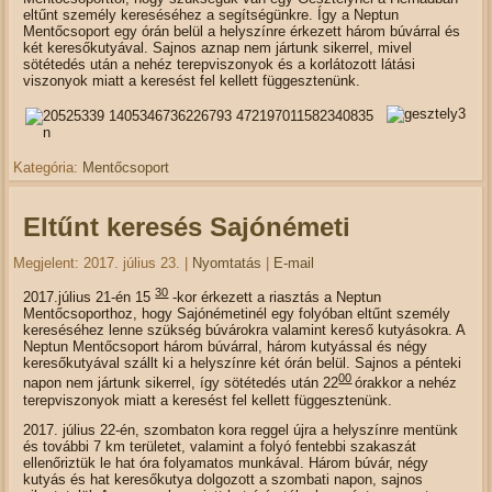
eltűnt személy kereséséhez a segítségünkre. Így a Neptun
Mentőcsoport egy órán belül a helyszínre érkezett három búvárral és
két keresőkutyával. Sajnos aznap nem jártunk sikerrel, mivel
sötétedés után a nehéz terepviszonyok és a korlátozott látási
viszonyok miatt a keresést fel kellett függesztenünk.
Kategória:
Mentőcsoport
Eltűnt keresés Sajónémeti
Megjelent: 2017. július 23.
|
Nyomtatás
|
E-mail
30
2017.július 21-én 15
-kor érkezett a riasztás a Neptun
Mentőcsoporthoz, hogy Sajónémetinél egy folyóban eltűnt személy
kereséséhez lenne szükség búvárokra valamint kereső kutyásokra. A
Neptun Mentőcsoport három búvárral, három kutyással és négy
keresőkutyával szállt ki a helyszínre két órán belül. Sajnos a pénteki
00
napon nem jártunk sikerrel, így sötétedés után 22
órakkor a nehéz
terepviszonyok miatt a keresést fel kellett függesztenünk.
2017. július 22-én, szombaton kora reggel újra a helyszínre mentünk
és további 7 km területet, valamint a folyó fentebbi szakaszát
ellenőriztük le hat óra folyamatos munkával. Három búvár, négy
kutyás és hat keresőkutya dolgozott a szombati napon, sajnos