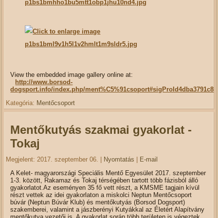
View the embedded image gallery online at:
http://www.borsod-
dogsport.info/index.php/ment%C5%91csoport#sigProId4dba3791c8
Kategória:
Mentőcsoport
Mentőkutyás szakmai gyakorlat -
Tokaj
Megjelent: 2017. szeptember 06.
|
Nyomtatás
|
E-mail
A Kelet- magyarországi Speciális Mentő Egyesület 2017. szeptember
1-3. között, Rakamaz és Tokaj térségében tartott több fázisból álló
gyakorlatot.Az eseményen 35 fő vett részt, a KMSME tagjain kívül
részt vettek az idei gyakorlaton a miskolci Neptun Mentőcsoport
búvár (Neptun Búvár Klub) és mentőkutyás (Borsod Dogsport)
szakemberei, valamint a jászberényi Kutyákkal az Életért Alapítvány
mentőkutya vezetői is. A gyakorlat során több területen is végeztek