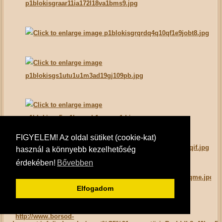
FIGYELEM! Az oldal sütiket (cookie-kat)
használ a könnyebb kezelhetőség
érdekében!
Bővebben
Elfogadom
View the embedded image gallery online at:
http://www.borsod-