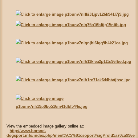
View the embedded image gallery online at:
http://www.borsod-
dogsport.info/index.php/ment%C5%91csoport#sigProId5a70ca996e