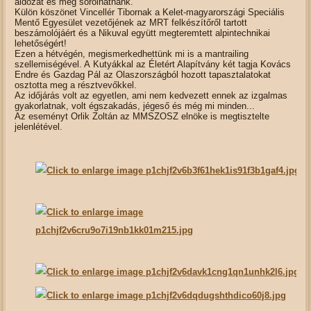
áldozat és még sorolhatnánk.
Külön köszönet Vincellér Tibornak a Kelet-magyarországi Speciális
Mentő Egyesület vezetőjének az MRT felkészítőről tartott
beszámolójáért és a Nikuval együtt megteremtett alpintechnikai
lehetőségért!
Ezen a hétvégén, megismerkedhettünk mi is a mantrailing
szellemiségével. A Kutyákkal az Életért Alapítvány két tagja Kovács
Endre és Gazdag Pál az Olaszországból hozott tapasztalatokat
osztotta meg a résztvevőkkel.
Az időjárás volt az egyetlen, ami nem kedvezett ennek az izgalmas
gyakorlatnak, volt égszakadás, jégeső és még mi minden...
Az eseményt Orlik Zoltán az MMSZOSZ elnöke is megtisztelte
jelenlétével.