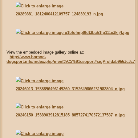
View the embedded image gallery online at:
http://www.borsod-
dogsport.info/index.php/ment%C5%91csoport#sigProIdab9663c3c7