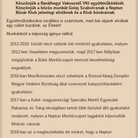
Köszönjük a Baráthegyi Vakvezető VKI együttműködését.
Köszönjük a közös munkát Golej Szabolcsnak a Neptun
Búvár Klub jelenlegi elnöknek és a Klub búvárainak.
Együttműködésükre továbbra is számítunk, mert bár útjaink elváltak
egy célért küzdünk, az Életért!
Munkánkról a teljesség igénye nélkül:
2012-2018. között részt vettünk két minősítő gyakorlaton, melyen
2012-ben Verpeléten megszereztük, majd 2017-ben Mályiban
megújítottuk a Bükk Mentőcsoport nemzeti bevethetőségi
engedélyét.
2016-ban Mezőkövesden részt vehettünk a Borsod-Abaúj-Zemplén
Megyei Védelmi Bizottság által szervezett katasztrófavédelmi
gyakorlaton.
2017-ben a Kelet- magyarországi Speciális Mentő Egyesület
Rakamaz és Tokaj térségében tartott több fázisból álló gyakorlatot
rendezett, melyen a Neptun Mentőcsoport tagjaként képviseltük
Miskolc városát.
2018-ban az a megtiszteltetés ért minket, hogy a Neptun