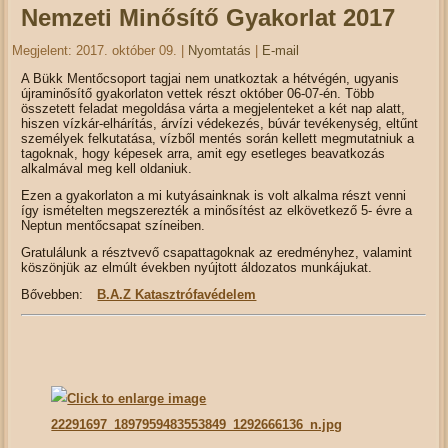
Nemzeti Minősítő Gyakorlat 2017
Megjelent: 2017. október 09.
|
Nyomtatás
|
E-mail
A Bükk Mentőcsoport tagjai nem unatkoztak a hétvégén, ugyanis
újraminősítő gyakorlaton vettek részt október 06-07-én. Több
összetett feladat megoldása várta a megjelenteket a két nap alatt,
hiszen vízkár-elhárítás, árvízi védekezés, búvár tevékenység, eltűnt
személyek felkutatása, vízből mentés során kellett megmutatniuk a
tagoknak, hogy képesek arra, amit egy esetleges beavatkozás
alkalmával meg kell oldaniuk.
Ezen a gyakorlaton a mi kutyásainknak is volt alkalma részt venni
így ismételten megszerezték a minősítést az elkövetkező 5- évre a
Neptun mentőcsapat színeiben.
Gratulálunk a résztvevő csapattagoknak az eredményhez, valamint
köszönjük az elmúlt években nyújtott áldozatos munkájukat.
Bővebben:
B.A.Z Katasztrófavédelem