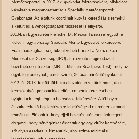
Mentőcsoporttal, a 2017. évi gyakorlat folytatásaként, Miskolcot
képviselve megrendezhettük a Speciális Mentőcsoportok
Gyakorlatát. Az általunk koordinált kutyás kereső fázis remekül
sikerült és a vendégcsapatok tetszését is elnyerte.
2018-ban Egyesületünk elnöke, Dr. Mezősi Tamással együtt, a
Kelet- magyarországi Speciális Mentő Egyesület felkérésére,
Franciaországban, segítőként vehetett részt a Nemzetközi
Mentőkutyás Szövetség (IRO) által évente megrendezett
bevethetőségi teszten (MRT – Mission Readiness Test), mely az
egyik legkomolyabb, emelt szintű, 36 órás minősítő gyakorlat.
2012. és 2018. között több éles bevetésen vettünk részt, ahol
keresőkutyás párosainkkal eltűnt emberek keresésében
nyújtottunk segítséget a hatóságok felkérésére. A többnyire
éjszaka érkező bejelentésekre lehetőségeikhez mérten azonnal
reagálunk. Előfordult, hogy éjjeli bevetés után mentünk reggel
dolgozni, hogy hétvégénket áldoztuk egy-egy eltűnt keresésére,
sőt olyan esethez is kimentünk, ahol szinte minimális