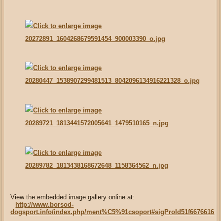
View the embedded image gallery online at:
http://www.borsod-
dogsport.info/index.php/ment%C5%91csoport#sigProId51f6676616