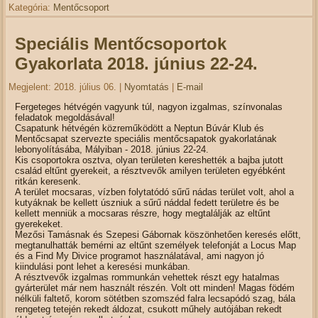
Kategória:
Mentőcsoport
Speciális Mentőcsoportok
Gyakorlata 2018. június 22-24.
Megjelent: 2018. július 06.
|
Nyomtatás
|
E-mail
Fergeteges hétvégén vagyunk túl, nagyon izgalmas, színvonalas
feladatok megoldásával!
Csapatunk hétvégén közreműködött a Neptun Búvár Klub és
Mentőcsapat szervezte speciális mentőcsapatok gyakorlatának
lebonyolításába, Mályiban - 2018. június 22-24.
Kis csoportokra osztva, olyan területen kereshették a bajba jutott
család eltűnt gyerekeit, a résztvevők amilyen területen egyébként
ritkán keresenk.
A terület mocsaras, vízben folytatódó sűrű nádas terület volt, ahol a
kutyáknak be kellett úszniuk a sűrű náddal fedett területre és be
kellett menniük a mocsaras részre, hogy megtalálják az eltűnt
gyerekeket.
Mezősi Tamásnak és Szepesi Gábornak köszönhetően keresés előtt,
megtanulhatták bemérni az eltűnt személyek telefonját a Locus Map
és a Find My Divice programot használatával, ami nagyon jó
kiindulási pont lehet a keresési munkában.
A résztvevők izgalmas rommunkán vehettek részt egy hatalmas
gyárterület már nem használt részén. Volt ott minden! Magas födém
nélküli faltető, korom sötétben szomszéd falra lecsapódó szag, bála
rengeteg tetején rekedt áldozat, csukott műhely autójában rekedt