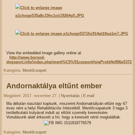
View the embedded image gallery online at:
http://www.borsod-
dogsport.info/index.php/ment%C5%91csoport#sigProId4e906e5372
Kategória:
Mentőcsoport
Andornaktálya eltűnt ember
Megjelent: 2017. november 27.
|
Nyomtatás
|
E-mail
Ma délután riasztást kaptunk, miszerint Andornaktályán eltűnt egy 67
éves néni a helyi Rehabilitációs Intézetből. Mentőcsapatunk 3 tagja 3
területkutató kutyával indult az eltűnt személy keresésére.
Vonulásunk alatt érkezett a hír, hogy a keresett nénit megtaláltak.
Kategória:
Mentőcsoport