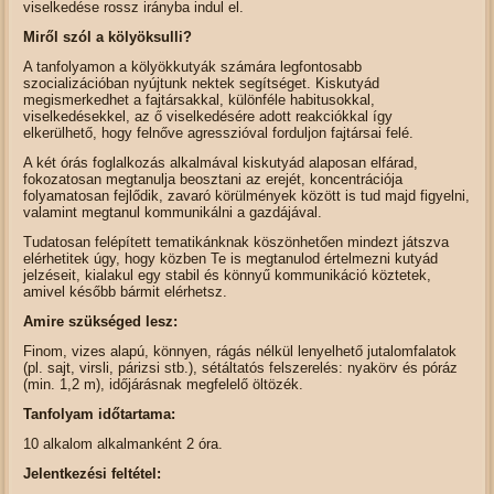
viselkedése rossz irányba indul el.
Miről szól a kölyöksulli?
A tanfolyamon a kölyökkutyák számára legfontosabb
szocializációban nyújtunk nektek segítséget. Kiskutyád
megismerkedhet a fajtársakkal, különféle habitusokkal,
viselkedésekkel, az ő viselkedésére adott reakciókkal így
elkerülhető, hogy felnőve agresszióval forduljon fajtársai felé.
A két órás foglalkozás alkalmával kiskutyád alaposan elfárad,
fokozatosan megtanulja beosztani az erejét, koncentrációja
folyamatosan fejlődik, zavaró körülmények között is tud majd figyelni,
valamint megtanul kommunikálni a gazdájával.
Tudatosan felépített tematikánknak köszönhetően mindezt játszva
elérhetitek úgy, hogy közben Te is megtanulod értelmezni kutyád
jelzéseit, kialakul egy stabil és könnyű kommunikáció köztetek,
amivel később bármit elérhetsz.
Amire szükséged lesz:
Finom, vizes alapú, könnyen, rágás nélkül lenyelhető jutalomfalatok
(pl. sajt, virsli, párizsi stb.), sétáltatós felszerelés: nyakörv és póráz
(min. 1,2 m), időjárásnak megfelelő öltözék.
Tanfolyam időtartama:
10 alkalom alkalmanként 2 óra.
Jelentkezési feltétel: