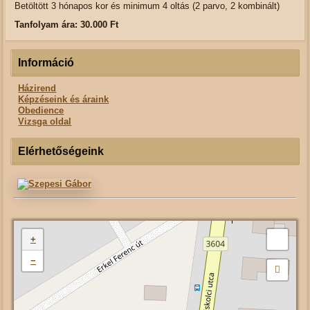
Betöltött 3 hónapos kor és minimum 4 oltás (2 parvo, 2 kombinált)
Tanfolyam ára: 30.000 Ft
Információ
Házirend
Képzéseink és áraink
Obedience
Vizsga oldal
Elérhetőségeink
+
−