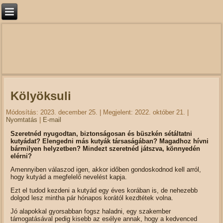
Kölyöksuli
Módosítás: 2023. december 25.
|
Megjelent: 2022. október 21.
|
Nyomtatás
|
E-mail
Szeretnéd nyugodtan, biztonságosan és büszkén sétáltatni
kutyádat? Elengedni más kutyák társaságában? Magadhoz hívni
bármilyen helyzetben?
Mindezt szeretnéd játszva, könnyedén
elérni?
Amennyiben válaszod igen, akkor időben gondoskodnod kell arról,
hogy kutyád a megfelelő nevelést kapja.
Ezt el tudod kezdeni a kutyád egy éves korában is, de nehezebb
dolgod lesz mintha pár hónapos korától kezdtétek volna.
Jó alapokkal gyorsabban fogsz haladni, egy szakember
támogatásával pedig kisebb az esélye annak, hogy a kedvenced