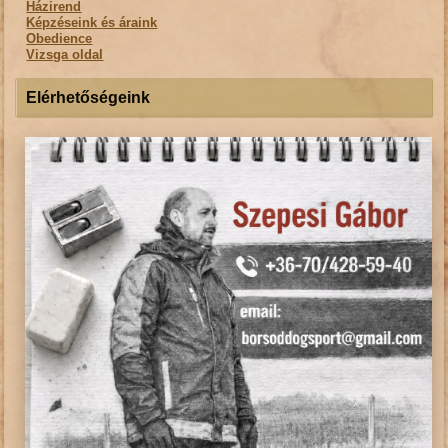
Házirend
Képzéseink és áraink
Obedience
Vizsga oldal
Elérhetőségeink