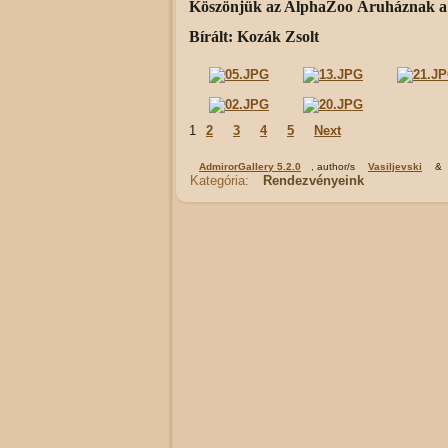
Köszönjük az AlphaZoo Áruháznak a f
Bírált: Kozák Zsolt
1
2
3
4
5
Next
AdmirorGallery 5.2.0
, author/s
Vasiljevski
&
Kategória:
Rendezvényeink