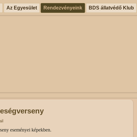
Az Egyesület
Rendezvényeink
BDS állatvédő Klub
peségverseny
il
rseny eseményei képekben.