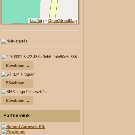
| ©
Leaflet
OpenStreetMap
Bővebben ...
Bővebben ...
Bővebben ...
Partnereink