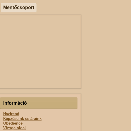
Mentőcsoport
Információ
Házirend
Képzéseink és áraink
Obedience
Vizsga oldal