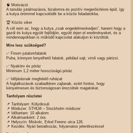
🧠 Motiváció
A tanulás jutalmazásra, bizalomra és pozitív megerősítésre épül, így
a kutya örömmel kapcsolódik be a közös feladatokba.
🏆 Közös siker
A cél nem az, hogy a kutya „csak engedelmeskedjen”, hanem hogy a
gazdi és kutya együtt fejlődjön, együtt érjen el eredményeket, és a
mindennapokban is működő kapcsolat alakuljon ki közöttük.
Mire lesz szükséged?
✅ Finom jutalomfalatok
Puha, könnyen lenyelhető falatok, például sajt, virsli vagy párizsi.
✅ Nyakörv és póráz
Minimum 1,2 méter hosszúságú póráz.
✅ Időjárásnak megfelelő ruházat
A foglalkozások szabadtéren zajlanak, ezért fontos, hogy
kényelmesen és biztonságosan érezzétek magatokat.
Tanfolyam részletei
📌 Tanfolyam: Kölyöksuli
📌 Módszer: STHLM – Stockholm módszer
📌 Időtartam: 10 alkalom
📌 Alkalmanként: 2 óra
📌 Helyszín: Miskolc, Erkel Ferenc utca 126.
📌 Kezdés: Nyári beiratkozás, folyamatos jelentkezéssel