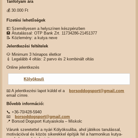
Tanfolyam ára
💰 30.000 Ft
Fizetési lehetőségek
💵 Személyesen a helyszínen készpénzben
🏦 Átutalással: OTP Bank Zrt. 11734286-21451377
📝 Közlemény: a kutya neve
Jelentkezési feltételek
🐶 Minimum 3 hónapos életkor
💉 Legalább 4 oltás: 2 parvo és 2 kombinált oltás
Online jelentkezés
Kölyöksuli
📧 A jelentkezési lapot küldd el a
borsoddogsport@gmail.com
email címre.
Bővebb információ:
📞 +36-70/428-5940
📧
borsoddogsport@gmail.com
📍 Borsod Dogsport Kutyaiskola – Miskolc
Várunk szeretettel a nyári Kölyöksuliba, ahol játékos tanulással,
motivációval és közös sikerekkel építjük fel a harmonikus kutya-