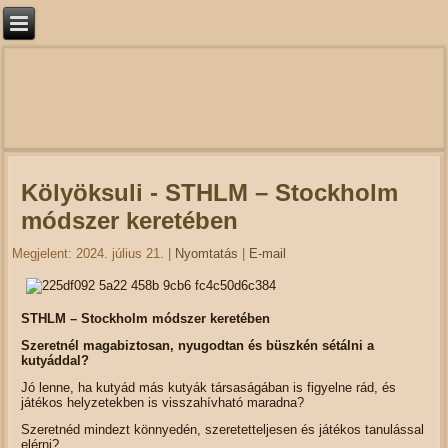
Kölyöksuli - STHLM – Stockholm
módszer keretében
Megjelent: 2024. július 21.
|
Nyomtatás
|
E-mail
STHLM – Stockholm módszer keretében
Szeretnél magabiztosan, nyugodtan és büszkén sétálni a
kutyáddal?
Jó lenne, ha kutyád más kutyák társaságában is figyelne rád, és
játékos helyzetekben is visszahívható maradna?
Szeretnéd mindezt könnyedén, szeretetteljesen és játékos tanulással
elérni?