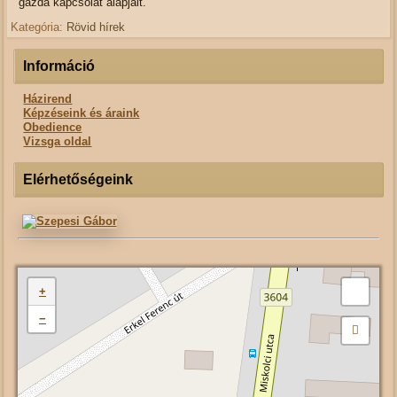
gazda kapcsolat alapjait.
Kategória:
Rövid hírek
Információ
Házirend
Képzéseink és áraink
Obedience
Vizsga oldal
Elérhetőségeink
+
−