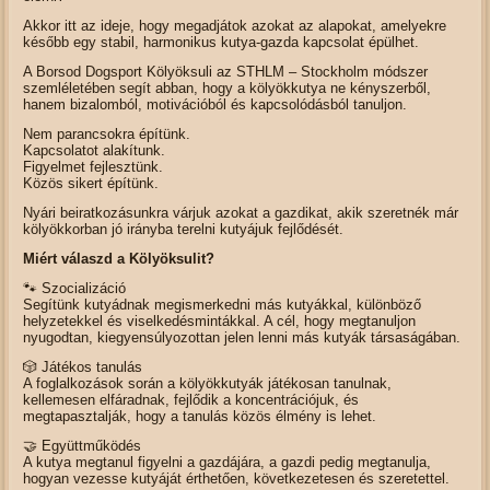
Akkor itt az ideje, hogy megadjátok azokat az alapokat, amelyekre
később egy stabil, harmonikus kutya-gazda kapcsolat épülhet.
A Borsod Dogsport Kölyöksuli az STHLM – Stockholm módszer
szemléletében segít abban, hogy a kölyökkutya ne kényszerből,
hanem bizalomból, motivációból és kapcsolódásból tanuljon.
Nem parancsokra építünk.
Kapcsolatot alakítunk.
Figyelmet fejlesztünk.
Közös sikert építünk.
Nyári beiratkozásunkra várjuk azokat a gazdikat, akik szeretnék már
kölyökkorban jó irányba terelni kutyájuk fejlődését.
Miért válaszd a Kölyöksulit?
🐾 Szocializáció
Segítünk kutyádnak megismerkedni más kutyákkal, különböző
helyzetekkel és viselkedésmintákkal. A cél, hogy megtanuljon
nyugodtan, kiegyensúlyozottan jelen lenni más kutyák társaságában.
🎲 Játékos tanulás
A foglalkozások során a kölyökkutyák játékosan tanulnak,
kellemesen elfáradnak, fejlődik a koncentrációjuk, és
megtapasztalják, hogy a tanulás közös élmény is lehet.
🤝 Együttműködés
A kutya megtanul figyelni a gazdájára, a gazdi pedig megtanulja,
hogyan vezesse kutyáját érthetően, következetesen és szeretettel.