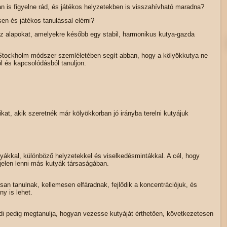
 is figyelne rád, és játékos helyzetekben is visszahívható maradna?
en és játékos tanulással elérni?
az alapokat, amelyekre később egy stabil, harmonikus kutya-gazda
tockholm módszer szemléletében segít abban, hogy a kölyökkutya ne
l és kapcsolódásból tanuljon.
kat, akik szeretnék már kölyökkorban jó irányba terelni kutyájuk
kkal, különböző helyzetekkel és viselkedésmintákkal. A cél, hogy
jelen lenni más kutyák társaságában.
san tanulnak, kellemesen elfáradnak, fejlődik a koncentrációjuk, és
y is lehet.
zdi pedig megtanulja, hogyan vezesse kutyáját érthetően, következetesen