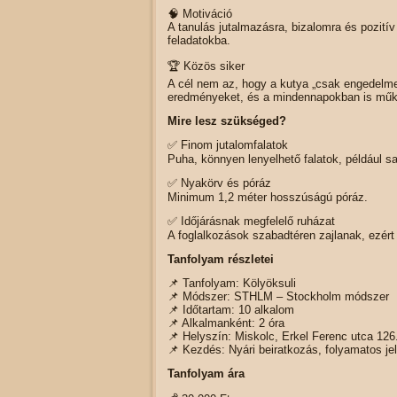
🧠 Motiváció
A tanulás jutalmazásra, bizalomra és pozití
feladatokba.
🏆 Közös siker
A cél nem az, hogy a kutya „csak engedelmes
eredményeket, és a mindennapokban is működ
Mire lesz szükséged?
✅ Finom jutalomfalatok
Puha, könnyen lenyelhető falatok, például sajt
✅ Nyakörv és póráz
Minimum 1,2 méter hosszúságú póráz.
✅ Időjárásnak megfelelő ruházat
A foglalkozások szabadtéren zajlanak, ezér
Tanfolyam részletei
📌 Tanfolyam: Kölyöksuli
📌 Módszer: STHLM – Stockholm módszer
📌 Időtartam: 10 alkalom
📌 Alkalmanként: 2 óra
📌 Helyszín: Miskolc, Erkel Ferenc utca 126
📌 Kezdés: Nyári beiratkozás, folyamatos je
Tanfolyam ára