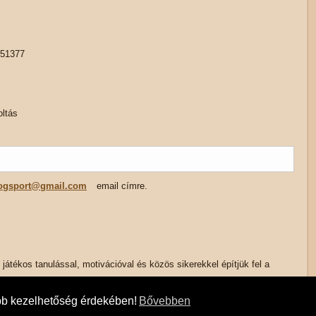
451377
oltás
ogsport@gmail.com
email címre.
 játékos tanulással, motivációval és közös sikerekkel építjük fel a
bb kezelhetőség érdekében!
Bővebben