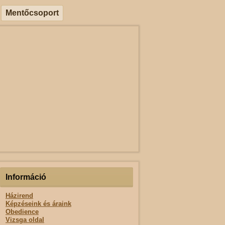
Mentőcsoport
Információ
Házirend
Képzéseink és áraink
Obedience
Vizsga oldal