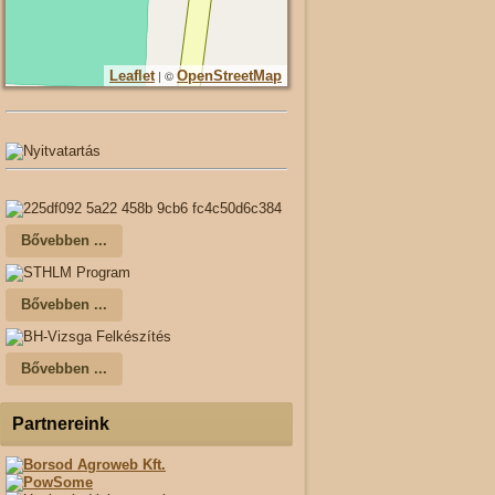
| ©
Leaflet
OpenStreetMap
Bővebben ...
Bővebben ...
Bővebben ...
Partnereink