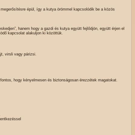
v megerősítésre épül, így a kutya örömmel kapcsolódik be a közös
kedjen”, hanem hogy a gazdi és kutya együtt fejlődjön, együtt érjen el
ő kapcsolat alakuljon ki közöttük.
, virsli vagy párizsi.
t fontos, hogy kényelmesen és biztonságosan érezzétek magatokat.
.
lentkezéssel