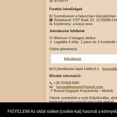
💰 30.000 Ft
Fizetési lehetőségek
💵 Személyesen a helyszínen készpénzben
🏦 Átutalással: OTP Bank Zrt. 11734286-21
📝 Közlemény: a kutya neve
Jelentkezési feltételek
🐶 Minimum 3 hónapos életkor
💉 Legalább 4 oltás: 2 parvo és 2 kombinált 
Online jelentkezés
Kölyöksuli
📧 A jelentkezési lapot küldd el a
borsodd
Bővebb információ:
📞 +36-70/428-5940
📧
borsoddogsport@gmail.com
📍 Borsod Dogsport Kutyaiskola – Miskolc
Várunk szeretettel a nyári Kölyöksuliba, ahol
harmonikus kutya-gazda kapcsolat alapjait.
Kategória:
Rövid hírek
FIGYELEM! Az oldal sütiket (cookie-kat) használ a könnye