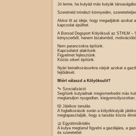
Jó lenne, ha kutyád más kutyák társaságában
Szeretnéd mindezt könnyedén, szeretetteljes
Akkor itt az ideje, hogy megadjátok azokat 
kapcsolat épülhet.
A Borsod Dogsport Kölyöksuli az STHLM – S
kényszerből, hanem bizalomból, motivációbó
Nem parancsokra építünk.
Kapcsolatot alakítunk.
Figyelmet fejlesztünk.
Közös sikert építünk.
Nyári beiratkozásunkra várjuk azokat a gazdi
fejlődését.
Miért válaszd a Kölyöksulit?
🐾 Szocializáció
Segítünk kutyádnak megismerkedni más kutyá
megtanuljon nyugodtan, kiegyensúlyozottan 
🎲 Játékos tanulás
A foglalkozások során a kölyökkutyák játéko
megtapasztalják, hogy a tanulás közös élmén
🤝 Együttműködés
A kutya megtanul figyelni a gazdájára, a ga
és szeretettel.