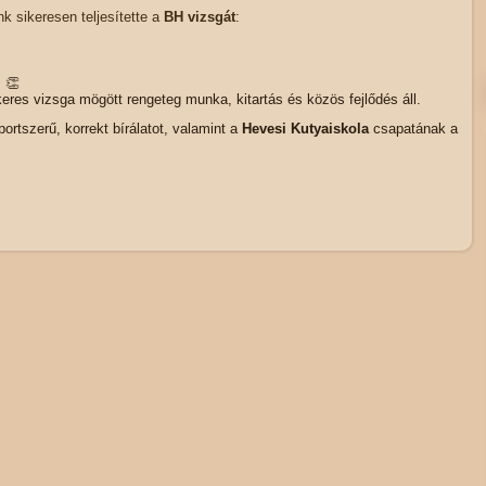
k sikeresen teljesítette a
BH vizsgát
:
! 👏
res vizsga mögött rengeteg munka, kitartás és közös fejlődés áll.
ortszerű, korrekt bírálatot, valamint a
Hevesi Kutyaiskola
csapatának a