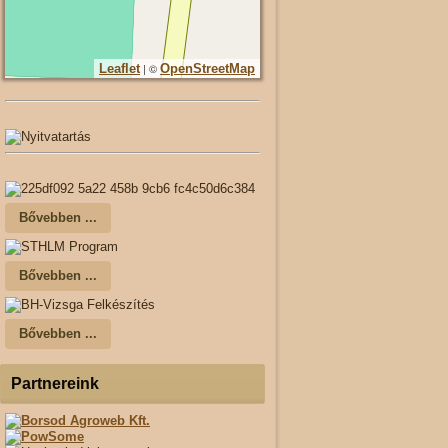
| ©
Leaflet
OpenStreetMap
Bővebben ...
Bővebben ...
Bővebben ...
Partnereink