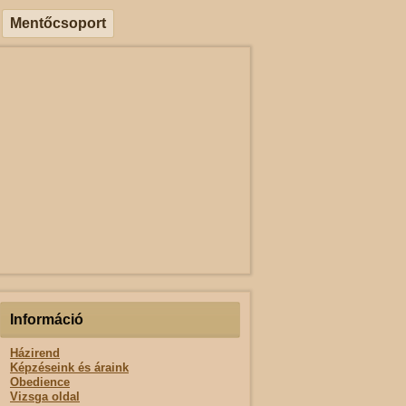
Mentőcsoport
Információ
Házirend
Képzéseink és áraink
Obedience
Vizsga oldal