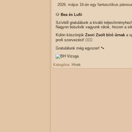
május 16-án egy fantasztikus párosun
🐶
Bea és Lufii
Szívből gratulálunk a kiváló teljesítményhez
Nagyon büszkék vagyunk rátok, hiszen a sike
Külön köszönjük
Zsori Zsolt bíró úrnak
a sp
profi szervezést! 🐕‍🦺✨
Gratulálunk még egyszer! 🐾
Kategória:
Hírek